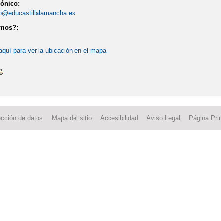
rónico:
p@educastillalamancha.es
amos?:
aquí para ver la ubicación en el mapa
ección de datos
Mapa del sitio
Accesibilidad
Aviso Legal
Página Prin