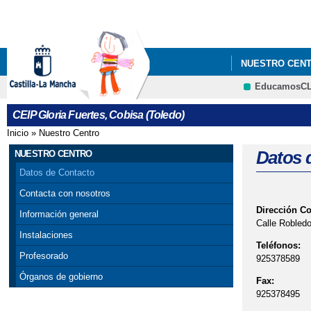
NUESTRO CEN
EducamosC
AYUDAS MATERI
CEIP Gloria Fuertes, Cobisa (Toledo)
GLORIA FUERT
Inicio
»
Nuestro Centro
Se encuentra usted aquí
REUNIONES DE
Datos 
NUESTRO CENTRO
Datos de Contacto
Contacta con nosotros
Dirección C
Información general
Calle Robledo
Instalaciones
Teléfonos:
Profesorado
925378589
Órganos de gobierno
Fax:
925378495