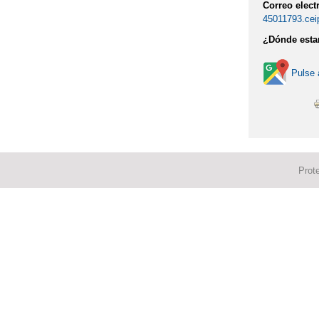
Correo elect
45011793.cei
¿Dónde est
Pulse 
Prot