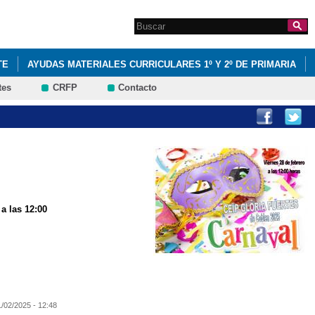
Search this site
Formulario de
búsqueda
TE
AYUDAS MATERIALES CURRICULARES 1º Y 2º DE PRIMARIA
tes
CRFP
Contacto
OLEGIO ANIMADO
EDUCACIÓN INFANTIL
ERASMUS +
2015-2016
PLAN DIGITAL DE CENTRO 2022
 a las 12:00
1/02/2025 - 12:48