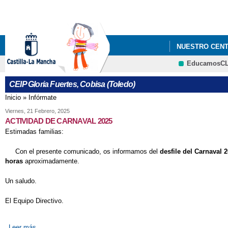
NUESTRO CEN
EducamosC
AYUDAS MATERI
CEIP Gloria Fuertes, Cobisa (Toledo)
GLORIA FUERT
Inicio
»
Infórmate
Se encuentra usted aquí
REUNIONES DE
Viernes, 21 Febrero, 2025
ACTIVIDAD DE CARNAVAL 2025
Estimadas familias:
Con el presente comunicado, os informamos del
desfile del Carnaval 
horas
aproximadamente.
Un saludo.
El Equipo Directivo.
Leer más
sobre ACTIVIDAD DE CARNAVAL 2025