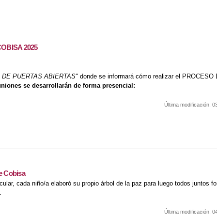
OBISA 2025
 DE PUERTAS ABIERTAS"
donde se informará cómo realizar el PROCES
niones se desarrollarán de forma presencial:
Última modificación:
0
UERTES DE COBISA 2025
 Cobisa
ular, cada niño/a elaboró su propio árbol de la paz para luego todos juntos f
.
Última modificación:
0