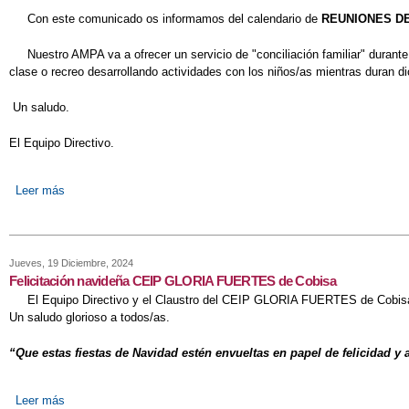
Con este comunicado os informamos del calendario de
REUNIONES D
Nuestro AMPA va a ofrecer un servicio de "conciliación familiar" durante 
clase o recreo desarrollando actividades con los niños/as mientras duran d
Un saludo.
El Equipo Directivo.
Leer más
sobre Calendario REUNIONES DE AULA 2º TRIMESTRE
Jueves, 19 Diciembre, 2024
Felicitación navideña CEIP GLORIA FUERTES de Cobisa
El Equipo Directivo y el Claustro del CEIP GLORIA FUERTES de Co
Un saludo glorioso a todos/as.
“Que estas fiestas de Navidad estén envueltas en papel de felicidad y
Leer más
sobre Felicitación navideña CEIP GLORIA FUERTES de Cobisa