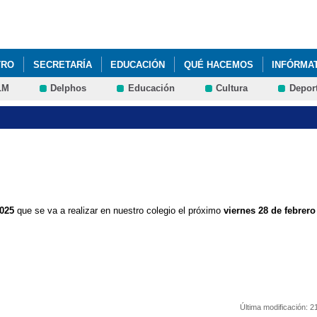
Pasar al
contenido
principal
TRO
SECRETARÍA
EDUCACIÓN
QUÉ HACEMOS
INFÓRMA
LM
Delphos
Educación
Cultura
Depor
ALES CURRICULARES 1º Y 2º DE PRIMARIA
COBISA
DIBUJO C
ES
HORARIOS PRIMARIA CURSO 2015-2016
MATERIAL ESCOLAR 
 AULA PRIMARIA
RECREOS DIVERTIDOS
2025
que se va a realizar en nuestro colegio el próximo
viernes 28 de febrero
Última modificación:
2