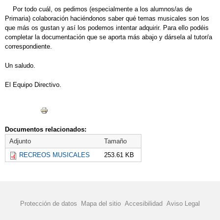
2016
Por todo cuál, os pedimos (especialmente a los alumnos/as de
Primaria) colaboración haciéndonos saber qué temas musicales son los
MATERIAL ESCOLAR 2015-2016
que más os gustan y así los podemos intentar adquirir. Para ello podéis
completar la documentación que se aporta más abajo y dársela al tutor/a
PLAN DIGITAL DE CENTRO 2022
correspondiente.
REUNIONES DE AULA PRIMARIA
Un saludo.
RECREOS DIVERTIDOS
El Equipo Directivo.
Documentos relacionados:
Adjunto
Tamaño
RECREOS MUSICALES
253.61 KB
Protección de datos
Mapa del sitio
Accesibilidad
Aviso Legal