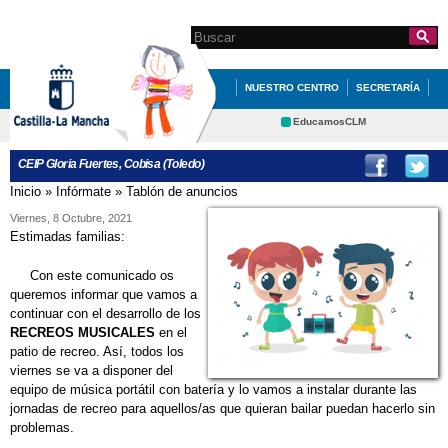
Pasar al
contenido
Search this site
Formulario de
principal
búsqueda
NUESTRO CENTRO
SECRETARÍA
EDUCACIÓN
QUÉ HACEMOS
EducamosCLM
Delphos
INFÓRMATE
CEIP Gloria Fuertes, Cobisa (Toledo)
Educación
Cultura
AYUDAS MATERIALES CURRICULARES 1º
Inicio
»
Infórmate
»
Tablón de anuncios
Se encuentra usted aquí
Deportes
CRFP
Viernes, 8 Octubre, 2021
Y 2º DE PRIMARIA
Contacto
Estimadas familias:
AYUDAS MATERIALES CURRICULARES 1º
Con este comunicado os
Y 2º DE PRIMARIA
queremos informar que vamos a
continuar con el desarrollo de los
COBISA
DIBUJO COLEGIO ANIMADO
RECREOS MUSICALES
en el
patio de recreo. Así, todos los
EDUCACIÓN INFANTIL
ERASMUS +
viernes se va a disponer del
equipo de música portátil con batería y lo vamos a instalar durante las
GLORIA FUERTES
jornadas de recreo para aquellos/as que quieran bailar puedan hacerlo sin
HORARIOS PRIMARIA CURSO 2015-
problemas.