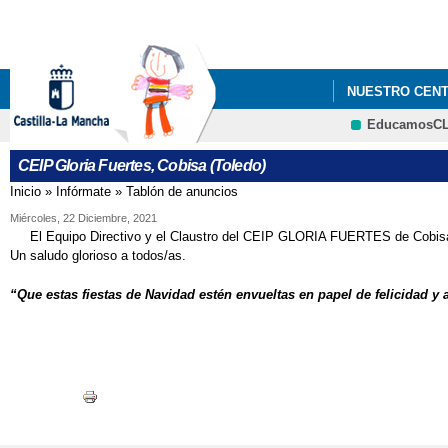
NUESTRO CEN
EducamosC
AYUDAS MATERI
CEIP Gloria Fuertes, Cobisa (Toledo)
GLORIA FUERT
Inicio
»
Infórmate
»
Tablón de anuncios
Se encuentra usted aquí
REUNIONES DE
Miércoles, 22 Diciembre, 2021
El Equipo Directivo y el Claustro del CEIP GLORIA FUERTES de Co
Un saludo glorioso a todos/as.
“Que estas fiestas de Navidad estén envueltas en papel de felicidad y