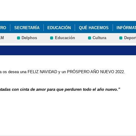
Pasar al
contenido
principal
TRO
SECRETARÍA
EDUCACIÓN
QUÉ HACEMOS
INFÓRMA
LM
Delphos
Educación
Cultura
Depor
ALES CURRICULARES 1º Y 2º DE PRIMARIA
COBISA
DIBUJO C
ES
HORARIOS PRIMARIA CURSO 2015-2016
MATERIAL ESCOLAR 
 AULA PRIMARIA
RECREOS DIVERTIDOS
bisa os desea una FELIZ NAVIDAD y un PRÓSPERO AÑO NUEVO 2022.
 atadas con cinta de amor para que perduren todo el año nuevo.”