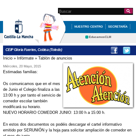
Pasar al
contenido
Search this site
Formulario de
principal
búsqueda
NUESTRO CENTRO
SECRETARÍA
EDUCACIÓN
QUÉ HACEMOS
EducamosCLM
Delphos
INFÓRMATE
CEIP Gloria Fuertes, Cobisa (Toledo)
Educación
Cultura
AYUDAS MATERIALES CURRICULARES 1º
Inicio
»
Infórmate
»
Tablón de anuncios
Se encuentra usted aquí
Deportes
CRFP
Miércoles, 20 Mayo, 2015
Y 2º DE PRIMARIA
Contacto
Estimadas familias:
AYUDAS MATERIALES CURRICULARES 1º
Os comunicamos que en el mes
Y 2º DE PRIMARIA
de Junio el Colegio finaliza a las
13:00 h y por tanto el servicio de
COBISA
DIBUJO COLEGIO ANIMADO
comedor escolar también
modificará su horario.
EDUCACIÓN INFANTIL
ERASMUS +
NUEVO HORARIO COMEDOR JUNIO: 13:00 h a 15:00 h.
GLORIA FUERTES
En estos dos documentos os podéis descargar el cartel informativo
HORARIOS PRIMARIA CURSO 2015-
emitido por SERUNIÓN y la hoja para solicitar ampliación de comedor en
el mes de junio.