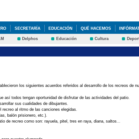
Pasar al
contenido
principal
TRO
SECRETARÍA
EDUCACIÓN
QUÉ HACEMOS
INFÓRMA
LM
Delphos
Educación
Cultura
Depor
ALES CURRICULARES 1º Y 2º DE PRIMARIA
COBISA
DIBUJO C
ES
HORARIOS PRIMARIA CURSO 2015-2016
MATERIAL ESCOLAR 
 AULA PRIMARIA
RECREOS DIVERTIDOS
lecieron los siguientes acuerdos referidos al desarrollo de los recreos de n
 así todos tengan oportunidad de disfrutar de las actividades del patio.
rrollar sus cualidades de dibujantes.
l recreo al ritmo de las canciones elegidas.
s, balón prisionero, etc.).
o de recreo como son: rayuela, pitel, tres en raya, diana, saltos...