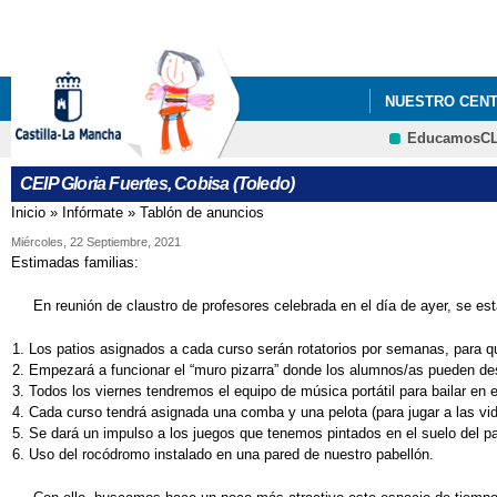
NUESTRO CEN
EducamosC
AYUDAS MATERI
CEIP Gloria Fuertes, Cobisa (Toledo)
GLORIA FUERT
Inicio
»
Infórmate
»
Tablón de anuncios
Se encuentra usted aquí
REUNIONES DE
Miércoles, 22 Septiembre, 2021
Estimadas familias:
En reunión de claustro de profesores celebrada en el día de ayer, se estab
Los patios asignados a cada curso serán rotatorios por semanas, para que
Empezará a funcionar el “muro pizarra” donde los alumnos/as pueden desa
Todos los viernes tendremos el equipo de música portátil para bailar en e
Cada curso tendrá asignada una comba y una pelota (para jugar a las vida
Se dará un impulso a los juegos que tenemos pintados en el suelo del pati
Uso del rocódromo instalado en una pared de nuestro pabellón.