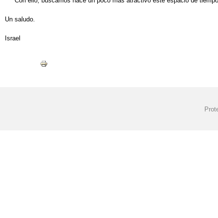
Con ello, buscamos hace un poco más atractivo este espacio de tiempo
Un saludo.
Israel
Prot