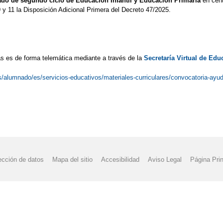
ado de segundo ciclo de Educación Infantil y Educación Primaria
en cen
9 y 11 la Disposición Adicional Primera del Decreto 47/2025.
ias es de forma telemática mediante a través de la
Secretaría Virtual de
Edu
/alumnado/es/servicios-educativos/materiales-curriculares/convocatoria-ayu
ección de datos
Mapa del sitio
Accesibilidad
Aviso Legal
Página Prin