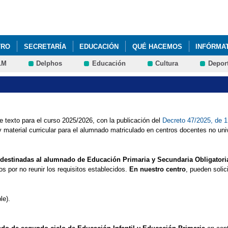
Pasar al
contenido
principal
TRO
SECRETARÍA
EDUCACIÓN
QUÉ HACEMOS
INFÓRMA
LM
Delphos
Educación
Cultura
Depor
ALES CURRICULARES 1º Y 2º DE PRIMARIA
COBISA
DIBUJO C
ES
HORARIOS PRIMARIA CURSO 2015-2016
MATERIAL ESCOLAR 
 AULA PRIMARIA
RECREOS DIVERTIDOS
texto para el curso 2025/2026, con la publicación del
Decreto 47/2025, de 1 
y material curricular para el alumnado matriculado en centros docentes no uni
án destinadas al alumnado de Educación Primaria y Secundaria Obligatori
os por no reunir los requisitos establecidos.
En nuestro centro
, pueden solic
le).