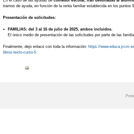
En el caso de las ayudas de
comedor escolar, irán destinadas al alumn
tramos de ayuda, en función de la renta familiar establecida en los puntos 
Presentación de solicitudes:
FAMILIAS: del 3 al 16 de julio de 2025, ambos incluidos.
El único medio de presentación de las solicitudes por parte de las famil
Finalmente, dejo enlace con toda la información:
https://www.educa.jccm.es
libros-texto-curso-5
Prot