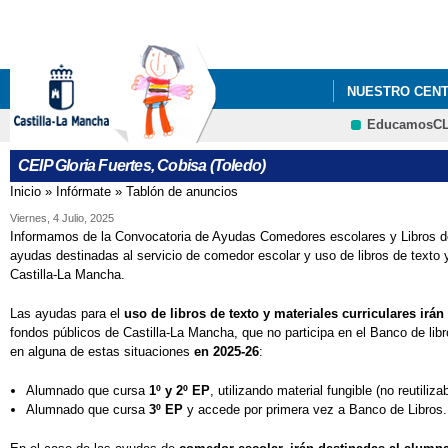
NUESTRO CEN
EducamosC
AYUDAS MATERI
CEIP Gloria Fuertes, Cobisa (Toledo)
GLORIA FUERT
Inicio
»
Infórmate
»
Tablón de anuncios
Se encuentra usted aquí
REUNIONES DE
Viernes, 4 Julio, 2025
Informamos de la Convocatoria de Ayudas Comedores escolares y Libros de 
ayudas destinadas al servicio de comedor escolar y uso de libros de texto 
Castilla-La Mancha.
Las ayudas para el
uso de libros de texto y materiales curriculares ir
fondos públicos de Castilla-La Mancha, que no participa en el Banco de libr
en alguna de estas situaciones
en 2025-26
:
Alumnado que cursa
1º y 2º EP
, utilizando material fungible (no reutilizab
Alumnado que cursa
3º EP
y accede por primera vez a Banco de Libros.