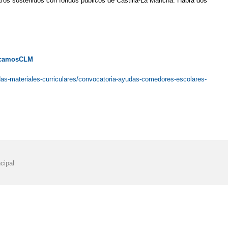
tros sostenidos con fondos públicos de Castilla-La Mancha. Habrá dos
camosCLM
das-materiales-curriculares/convocatoria-ayudas-comedores-escolares-
cipal