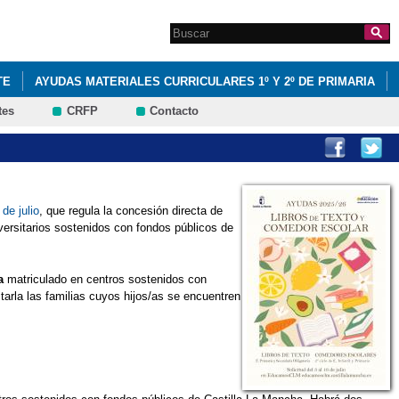
Search this site
Formulario de
búsqueda
TE
AYUDAS MATERIALES CURRICULARES 1º Y 2º DE PRIMARIA
tes
CRFP
Contacto
OLEGIO ANIMADO
EDUCACIÓN INFANTIL
ERASMUS +
2015-2016
PLAN DIGITAL DE CENTRO 2022
de julio
, que regula la concesión directa de
versitarios sostenidos con fondos públicos de
a
matriculado en centros sostenidos con
itarla las familias cuyos hijos/as se encuentren