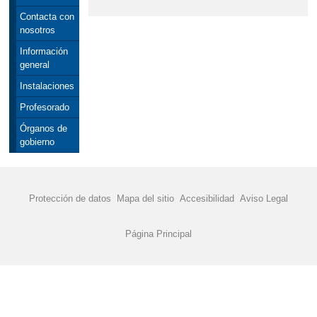
2016
Contacta con
nosotros
MATERIAL ESCOLAR 2015-2016
Información
PLAN DIGITAL DE CENTRO 2022
general
REUNIONES DE AULA PRIMARIA
Instalaciones
RECREOS DIVERTIDOS
Profesorado
Órganos de
gobierno
Protección de datos
Mapa del sitio
Accesibilidad
Aviso Legal
Página Principal