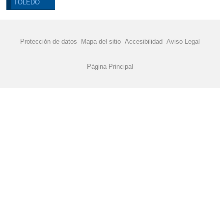
TOLEDO
2016
MATERIAL ESCOLAR 2015-2016
PLAN DIGITAL DE CENTRO 2022
Protección de datos
Mapa del sitio
Accesibilidad
Aviso Legal
REUNIONES DE AULA PRIMARIA
Página Principal
RECREOS DIVERTIDOS