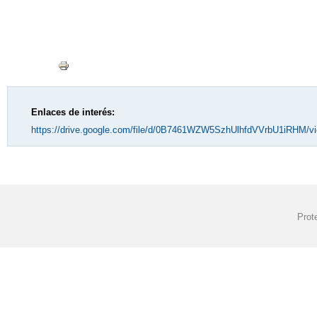
Enlaces de interés:
https://drive.google.com/file/d/0B7461WZW5SzhUlhfdVVrbU1iRHM/v
Prot