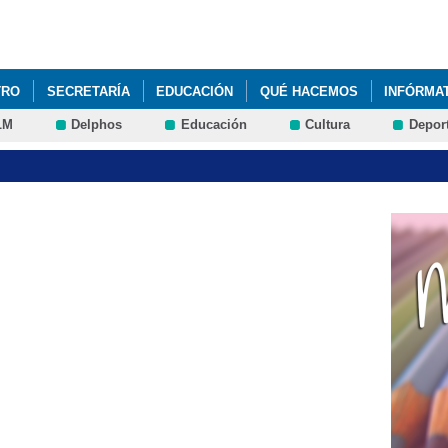
Pasar al
contenido
principal
TRO
SECRETARÍA
EDUCACIÓN
QUÉ HACEMOS
INFÓRMA
LM
Delphos
Educación
Cultura
Depor
ALES CURRICULARES 1º Y 2º DE PRIMARIA
COBISA
DIBUJO C
ES
HORARIOS PRIMARIA CURSO 2015-2016
MATERIAL ESCOLAR 
 AULA PRIMARIA
RECREOS DIVERTIDOS